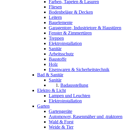
Farben, Tapeten & Lasuren
Fliesen
Bodenbeläge & Decken
Leitern
Bauelemente
Garagentore, Industrietore & Haustüren
Fenster & Zimmertüren
Treppen
Elektroinstallation
Sanitär
Arbeitsschutz
Baustoffe
Holz
Eisenwaren & Sicherheitstechnik
Bad & Sanitär
Sanitär
Badausstellung
Elektro & Licht
Lampen und Leuchten
Elektroinstallation
Garten
Gartengeräte
Automower, Rasenmäher und -traktoren
Wald & Forst
Weide & Tier