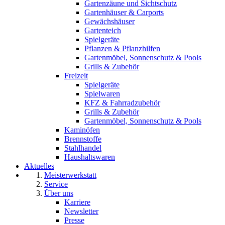
Gartenzäune und Sichtschutz
Gartenhäuser & Carports
Gewächshäuser
Gartenteich
Spielgeräte
Pflanzen & Pflanzhilfen
Gartenmöbel, Sonnenschutz & Pools
Grills & Zubehör
Freizeit
Spielgeräte
Spielwaren
KFZ & Fahrradzubehör
Grills & Zubehör
Gartenmöbel, Sonnenschutz & Pools
Kaminöfen
Brennstoffe
Stahlhandel
Haushaltswaren
Aktuelles
Meisterwerkstatt
Service
Über uns
Karriere
Newsletter
Presse