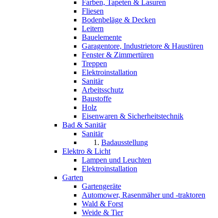
Farben, Tapeten & Lasuren
Fliesen
Bodenbeläge & Decken
Leitern
Bauelemente
Garagentore, Industrietore & Haustüren
Fenster & Zimmertüren
Treppen
Elektroinstallation
Sanitär
Arbeitsschutz
Baustoffe
Holz
Eisenwaren & Sicherheitstechnik
Bad & Sanitär
Sanitär
Badausstellung
Elektro & Licht
Lampen und Leuchten
Elektroinstallation
Garten
Gartengeräte
Automower, Rasenmäher und -traktoren
Wald & Forst
Weide & Tier