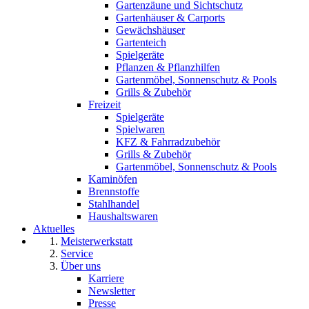
Gartenzäune und Sichtschutz
Gartenhäuser & Carports
Gewächshäuser
Gartenteich
Spielgeräte
Pflanzen & Pflanzhilfen
Gartenmöbel, Sonnenschutz & Pools
Grills & Zubehör
Freizeit
Spielgeräte
Spielwaren
KFZ & Fahrradzubehör
Grills & Zubehör
Gartenmöbel, Sonnenschutz & Pools
Kaminöfen
Brennstoffe
Stahlhandel
Haushaltswaren
Aktuelles
Meisterwerkstatt
Service
Über uns
Karriere
Newsletter
Presse