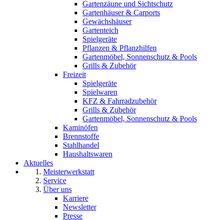
Gartenzäune und Sichtschutz
Gartenhäuser & Carports
Gewächshäuser
Gartenteich
Spielgeräte
Pflanzen & Pflanzhilfen
Gartenmöbel, Sonnenschutz & Pools
Grills & Zubehör
Freizeit
Spielgeräte
Spielwaren
KFZ & Fahrradzubehör
Grills & Zubehör
Gartenmöbel, Sonnenschutz & Pools
Kaminöfen
Brennstoffe
Stahlhandel
Haushaltswaren
Aktuelles
Meisterwerkstatt
Service
Über uns
Karriere
Newsletter
Presse