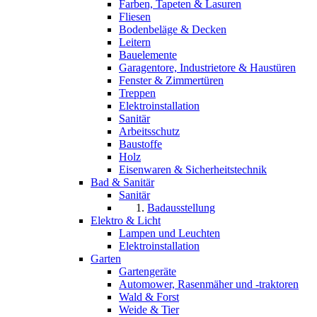
Farben, Tapeten & Lasuren
Fliesen
Bodenbeläge & Decken
Leitern
Bauelemente
Garagentore, Industrietore & Haustüren
Fenster & Zimmertüren
Treppen
Elektroinstallation
Sanitär
Arbeitsschutz
Baustoffe
Holz
Eisenwaren & Sicherheitstechnik
Bad & Sanitär
Sanitär
Badausstellung
Elektro & Licht
Lampen und Leuchten
Elektroinstallation
Garten
Gartengeräte
Automower, Rasenmäher und -traktoren
Wald & Forst
Weide & Tier